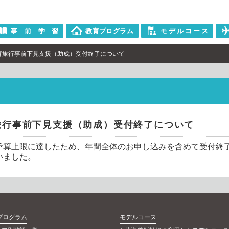
事
前
学
習
教
育
プ
ロ
グ
ラ
ム
モ
デ
ル
コ
ー
ス
育旅行事前下見支援（助成）受付終了について
旅行事前下見支援（助成）受付終了について
予算上限に達したため、年間全体のお申し込みを含めて受付終
いました。
プログラム
モデルコース