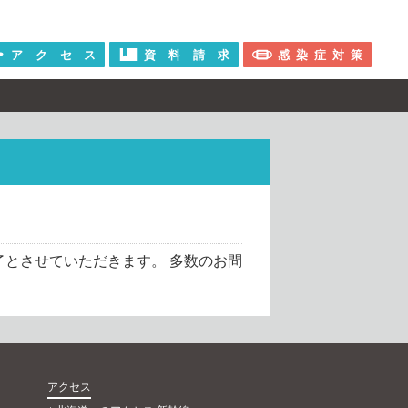
ア
ク
セ
ス
資
料
請
求
感
染
症
対
策
了とさせていただきます。
多数のお問
アクセス