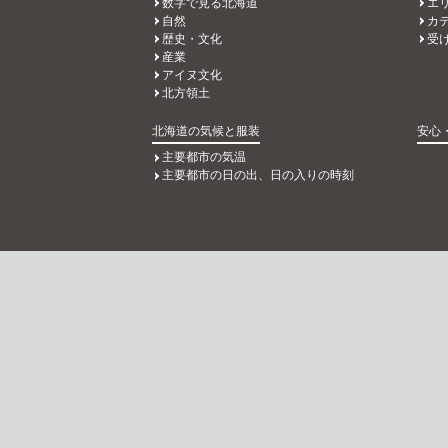
数字で見る北海道
エ
自然
カ
歴史・文化
受
産業
アイヌ文化
北方領土
北海道の気候と服装
安心
主要都市の気温
主要都市の日の出、日の入りの時刻