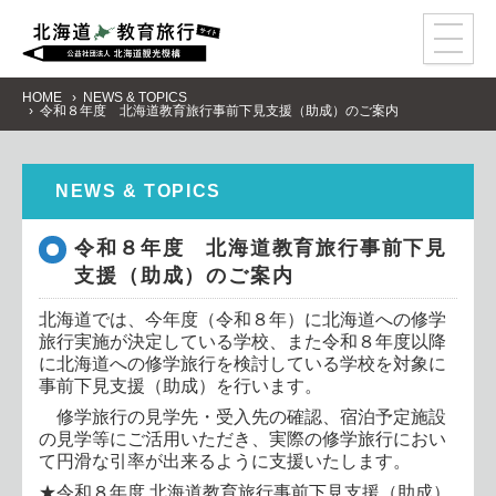
事
前
学
習
教
育
プ
ロ
グ
ラ
ム
HOME
NEWS & TOPICS
令和８年度 北海道教育旅行事前下見支援（助成）のご案内
モ
デ
ル
コ
ー
ス
ア
ク
セ
ス
NEWS & TOPICS
資
料
請
求
令和８年度 北海道教育旅行事前下見
支援（助成）のご案内
感
染
症
対
策
北海道では、今年度（令和８年）に北海道への修学
旅行実施が決定している学校、また令和８年度以降
に北海道への修学旅行を検討している学校を対象に
事前下見支援（助成）を行います。
修学旅行の見学先・受入先の確認、宿泊予定施設
の見学等にご活用いただき、実際の修学旅行におい
て円滑な引率が出来るように支援いたします。
★令和８年度 北海道教育旅行事前下見支援（助成）