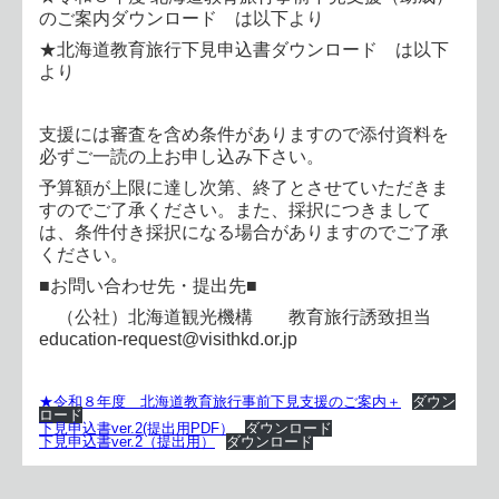
のご案内ダウンロード は以下より
★北海道教育旅行下見申込書ダウンロード は以下
より
支援には審査を含め条件がありますので添付資料を
必ずご一読の上お申し込み下さい。
予算額が上限に達し次第、終了とさせていただきま
すのでご了承ください。また、採択につきまして
は、条件付き採択になる場合がありますのでご了承
ください。
■お問い合わせ先・提出先■
（公社）北海道観光機構 教育旅行誘致担当
education-request@visithkd.or.jp
★令和８年度 北海道教育旅行事前下見支援のご案内＋
ダウン
ロード
下見申込書ver.2(提出用PDF）
ダウンロード
下見申込書ver.2（提出用）
ダウンロード