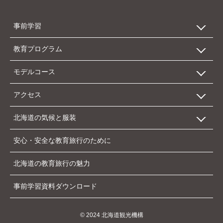
事前学習
教育プログラム
数字で見る北海道
モデルコース
自然
エリア別施設一覧
アクセス
歴史・文化
カテゴリー別施設一覧
北海道新幹線を利用したモデルコース
北海道の気候と服装
産業
受け入れ施設別一覧
新千歳空港を利用したモデルコース
北海道へのアクセス 新幹線
安心・安全な教育旅行のために
アイヌ文化
地方空港を利用したモデルコース
北海道へのアクセス 飛行機
主要都市の気温
北海道の教育旅行の魅力
北方領土
北海道へのアクセス フェリー
主要都市の日の出、日の入りの時刻
事前学習資料ダウンロード
北海道内のアクセス 飛行機
北海道内のアクセス 都市間の距離と移動の目安
© 2024 北海道観光機構