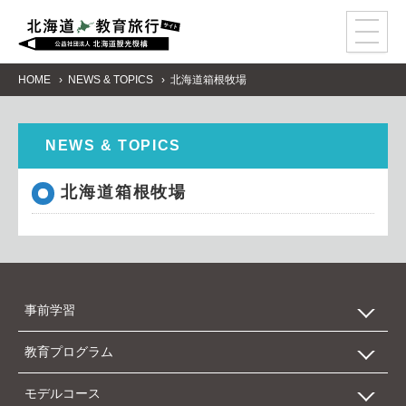
事
前
学
習
教
育
プ
ロ
グ
ラ
ム
HOME
NEWS & TOPICS
北海道箱根牧場
モ
デ
ル
コ
ー
ス
ア
ク
セ
ス
NEWS & TOPICS
資
料
請
求
北海道箱根牧場
感
染
症
対
策
事前学習
教育プログラム
数字で見る北海道
モデルコース
自然
エリア別施設一覧