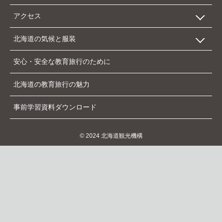
アクセス
歴史・文化
カテゴリー別施設一覧
北海道新幹線を利用したモデルコース
北海道の気候と服装
産業
受け入れ施設別一覧
新千歳空港を利用したモデルコース
北海道へのアクセス 新幹線
安心・安全な教育旅行のために
アイヌ文化
地方空港を利用したモデルコース
北海道へのアクセス 飛行機
主要都市の気温
北海道の教育旅行の魅力
北方領土
北海道へのアクセス フェリー
主要都市の日の出、日の入りの時刻
事前学習資料ダウンロード
北海道内のアクセス 飛行機
北海道内のアクセス 都市間の距離と移動の目安
© 2024 北海道観光機構