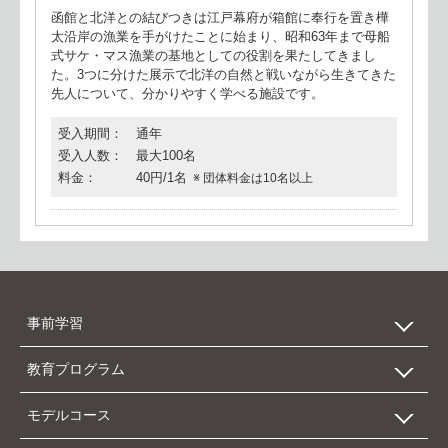
函館と北洋との結びつきは江戸幕府が箱館に奉行を置き樺
太沿岸の漁業を手がけたことに始まり、昭和63年まで母船
式サケ・マス漁業の基地としての役割を果たしてきまし
た。3つに分けた展示で北洋の自然と戦いながら生きてきた
先人について、分かりやすく学べる施設です。
受入期間
通年
受入人数
最大100名
料金
40円/1名
団体料金は10名以上
事前学習
教育プログラム
数字で見る北海道
モデルコース
自然
エリア別施設一覧