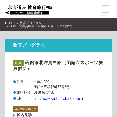
事
前
学
習
教
育
プ
ロ
グ
ラ
ム
HOME
教育プログラム
函館市北洋資料館（函館市スポーツ振興財団）
モ
デ
ル
コ
ー
ス
ア
ク
セ
ス
教育プログラム
資
料
請
求
函館市北洋資料館（函館市スポーツ振
道南
感
染
症
対
策
興財団）
住所
〒041-0001
函館市五稜郭町37番8号
電話番号
0138-55-3455
URL
歴史文化学習
館内見学