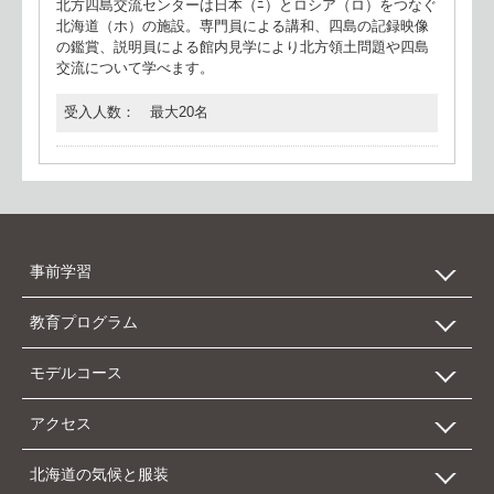
北方四島交流センターは日本（ﾆ）とロシア（ロ）をつなぐ
北海道（ホ）の施設。専門員による講和、四島の記録映像
の鑑賞、説明員による館内見学により北方領土問題や四島
交流について学べます。
受入人数
最大20名
事前学習
教育プログラム
数字で見る北海道
モデルコース
自然
エリア別施設一覧
アクセス
歴史・文化
カテゴリー別施設一覧
北海道新幹線を利用したモデルコース
北海道の気候と服装
産業
受け入れ施設別一覧
新千歳空港を利用したモデルコース
北海道へのアクセス 新幹線