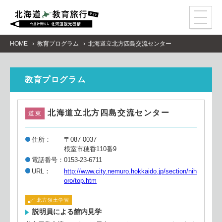
事
前
学
習
教
育
プ
ロ
グ
ラ
ム
HOME
教育プログラム
北海道立北方四島交流センター
モ
デ
ル
コ
ー
ス
ア
ク
セ
ス
教育プログラム
資
料
請
求
北海道立北方四島交流センター
道東
感
染
症
対
策
住所
〒087-0037
根室市穂香110番9
電話番号
0153-23-6711
URL
北方領土学習
説明員による館内見学