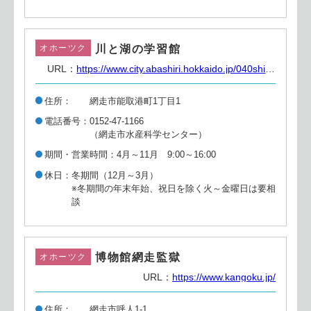
川と湖の学習館
オホーツク
URL：
https://www.city.abashiri.hokkaido.jp/040shisetsu/090sangyou/660suisankagaku/
住所
網走市能取港町1丁目1
電話番号
0152-47-1166
（網走市水産科学センター）
期間・営業時間
4月～11月 9:00～16:00
休日
冬期間（12月～3月）
※冬期間の年末年始、祝日を除く火～金曜日は要相
談
博物館網走監獄
オホーツク
URL：
https://www.kangoku.jp/
住所
網走市呼人1-1