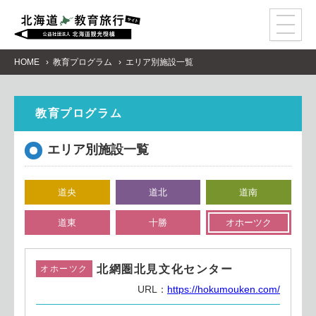
事
前
学
習
教
育
プ
ロ
グ
ラ
ム
HOME
教育プログラム
エリア別施設一覧
モ
デ
ル
コ
ー
ス
ア
ク
セ
ス
教育プログラム
資
料
請
求
エリア別施設一覧
感
染
症
対
策
道央
道北
道南
道東
十勝
オホーツク
北網圏北見文化センター
オホーツク
URL：
https://hokumouken.com/