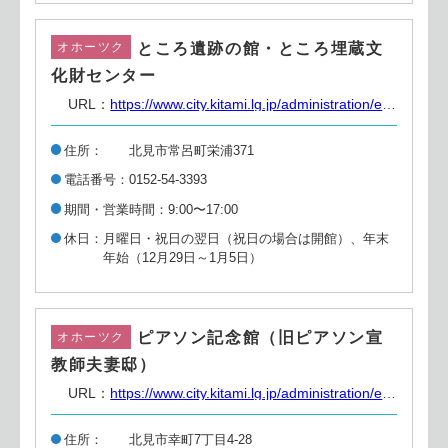
ところ遺跡の館・ところ埋蔵文
オホーツク
化財センター
URL：
https://www.city.kitami.lg.jp/administration/education/detail.php?content=4564
住所
北見市常呂町栄浦371
電話番号
0152-54-3393
期間・営業時間
9:00〜17:00
休日
月曜日・祝日の翌日（祝日の場合は開館）、年末
年始（12月29日～1月5日）
ピアソン記念館（旧ピアソン宣
オホーツク
教師夫妻邸）
URL：
https://www.city.kitami.lg.jp/administration/education/detail.php?content=9568
住所
北見市幸町7丁目4-28