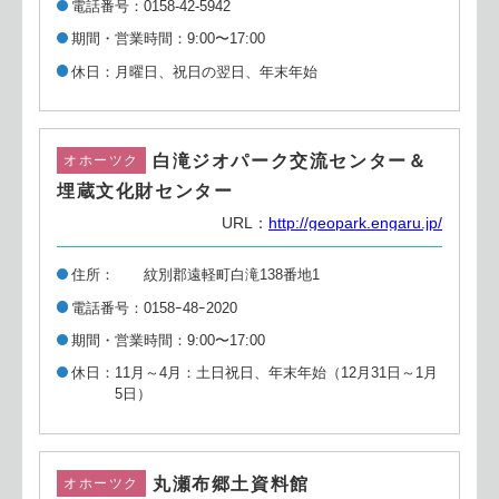
電話番号
0158-42-5942
期間・営業時間
9:00〜17:00
休日
月曜日、祝日の翌日、年末年始
白滝ジオパーク交流センター＆
オホーツク
埋蔵文化財センター
URL：
http://geopark.engaru.jp/
住所
紋別郡遠軽町白滝138番地1
電話番号
0158ｰ48ｰ2020
期間・営業時間
9:00〜17:00
休日
11月～4月：土日祝日、年末年始（12月31日～1月
5日）
丸瀬布郷土資料館
オホーツク