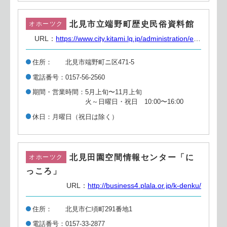
北見市立端野町歴史民俗資料館
オホーツク
URL：
https://www.city.kitami.lg.jp/administration/education/detail.php?content=6282
住所
北見市端野町ニ区471-5
電話番号
0157-56-2560
期間・営業時間
5月上旬〜11月上旬
火～日曜日・祝日 10:00〜16:00
休日
月曜日（祝日は除く）
北見田園空間情報センター「に
オホーツク
っころ」
URL：
http://business4.plala.or.jp/k-denku/
住所
北見市仁頃町291番地1
電話番号
0157-33-2877