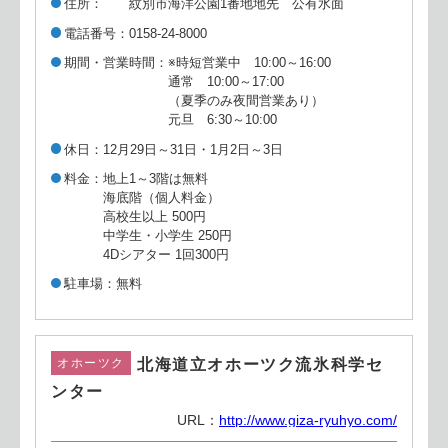
住所
紋別市海洋公園1番地地先 公有水面
電話番号
0158-24-8000
期間・営業時間
※時短営業中 10:00～16:00
通常 10:00～17:00
（夏季のみ夜間営業あり）
元旦 6:30～10:00
休日
12月29日～31日・1月2日～3日
料金
地上1～3階は無料
海底階（個人料金）
高校生以上 500円
中学生・小学生 250円
4Dシアター 1回300円
駐車場
無料
北海道立オホーツク流氷科学セ
オホーツク
ンター
URL：
http://www.giza-ryuhyo.com/