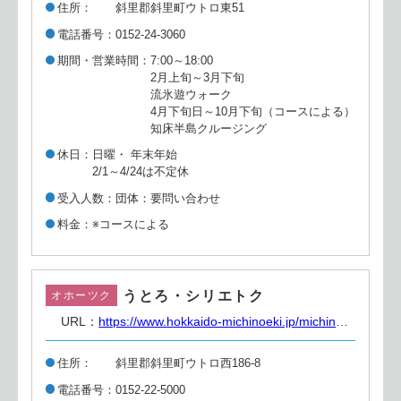
住所
斜里郡斜里町ウトロ東51
電話番号
0152-24-3060
期間・営業時間
7:00～18:00
2月上旬～3月下旬
流氷遊ウォーク
4月下旬日～10月下旬（コースによる）
知床半島クルージング
休日
日曜・ 年末年始
2/1～4/24は不定休
受入人数
団体：要問い合わせ
料金
※コースによる
うとろ・シリエトク
オホーツク
URL：
https://www.hokkaido-michinoeki.jp/michinoeki/2884/
住所
斜里郡斜里町ウトロ西186-8
電話番号
0152-22-5000